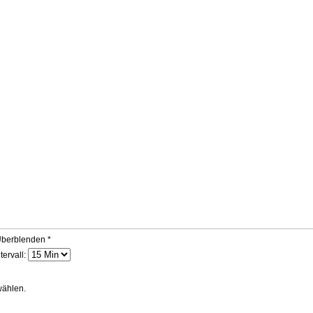
berblenden *
tervall:
wählen.