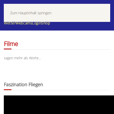
Zum Hauptinhalt springen
Wetter
Webcams
Login
Shop
Filme
sagen mehr als Worte...
Faszination Fliegen